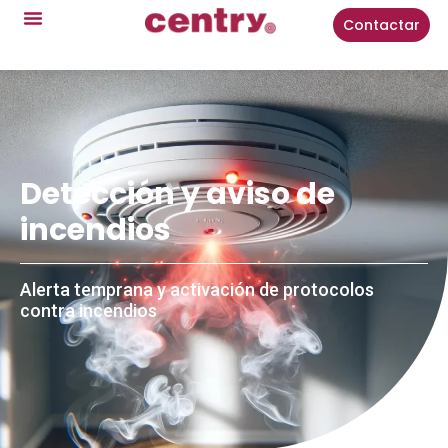
Contactar
Detección y aviso de
incendios
Alerta temprana y activación de protocolos
contra incendios