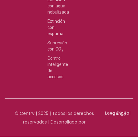
con agua
nebulizada
Extinción
con
espuma
Supresión
con CO₂
Control
inteligente
de
accesos
© Centry | 2025 | Todos los derechos
Leva Digital Agency
reservados | Desarrollado por