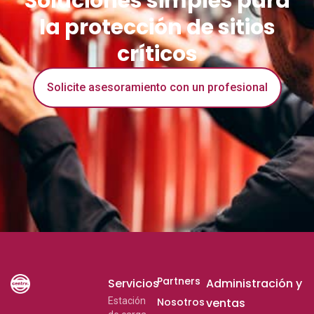
Soluciones simples para
la protección de sitios
críticos
Solicite asesoramiento con un profesional
Partners
Servicios
Administración y
Estación
Nosotros
ventas