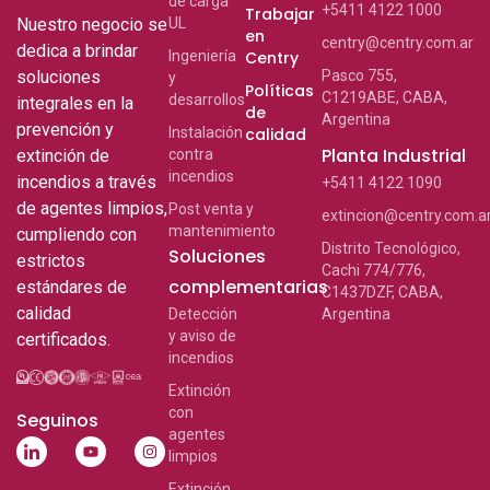
de carga
+5411 4122 1000
Trabajar
Nuestro negocio se
UL
en
centry@centry.com.ar
dedica a brindar
Ingeniería
Centry
soluciones
Pasco 755,
y
Políticas
C1219ABE, CABA,
desarrollos
integrales en la
de
Argentina
prevención y
Instalación
calidad
Planta Industrial
extinción de
contra
incendios
incendios a través
+5411 4122 1090
de agentes limpios,
Post venta y
extincion@centry.com.a
mantenimiento
cumpliendo con
Distrito Tecnológico,
Soluciones
estrictos
Cachi 774/776,
complementarias
estándares de
C1437DZF, CABA,
calidad
Detección
Argentina
y aviso de
certificados.
incendios
Extinción
con
Seguinos
agentes
limpios
Extinción